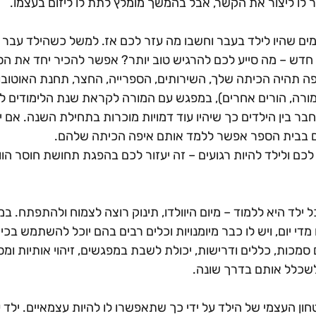
 לו ליצור את הקשר, אבל בהמשך מומלץ לתת לו ליזום בעצמו.
מים שהיו לילד בעבר וחשבו מה עזר לכם אז. למשל כשהילד עבר לגן
חדש – מה סייע לכם להרגיש טוב יותר? אפשר להכיר יחד את ה
 תהיה הכיתה שלך, השירותים, הספרייה, החצר, תחנת האוטובוס
, מורה, הורים אחרים), במפגש עם המורה לקראת שנת הלימודים 
בר בין הילדים כך שיהיו עוד דמויות מוכרות בתחילת השנה. אם י
ים בבית הספר אפשר ללמד אותם איפה הכיתה שלהם.
ם ולילד להיות רגועים – זה יעזור לכם בהפגת תחושת חוסר הווד
י יום, ויש לו כבר מיומנויות וכלים רבים בהם יוכל להשתמש בכיתה
מכות, כללים ודרישות, יכולת לשבת במפגשים, זיהוי אותיות ומס
לשכלל אותם בדרך שונה.
יטחון העצמי של הילד על ידי כך שתאפשרו לו להיות עצמאיים. ילד 