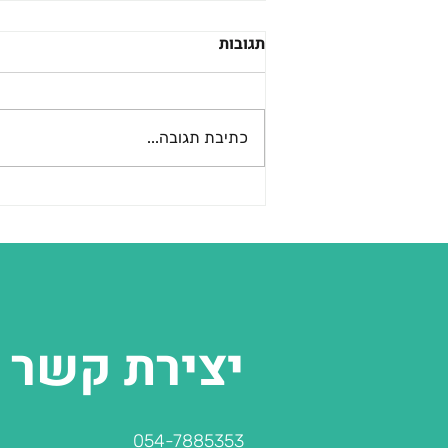
תגובות
כתיבת תגובה...
הכנה רגשית לכיתה א׳: שלושה
דברים שחייבים לעשות כבר
עכשיו - ואף אחד מהם לא
קשור לילד
יצירת קשר
054-7885353