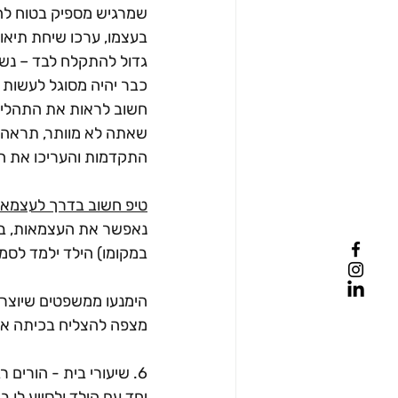
שמרגיש מספיק בטוח להת
בעצמו, ערכו שיחת תיאום
גדול להתקלח לבד – נשו
כבר יהיה מסוגל לעשות 
חשוב לראות את התהליך 
התקדמות והעריכו את הה
טיפ חשוב בדרך לעצמאו
נאפשר את העצמאות, בשל
במקומו) הילד ילמד לסמו
הימנעו ממשפטים שיוצרי
מצפה להצליח בכיתה א'
6. שיעורי בית - הורי
יחד עם הילד ולסייע לו ב