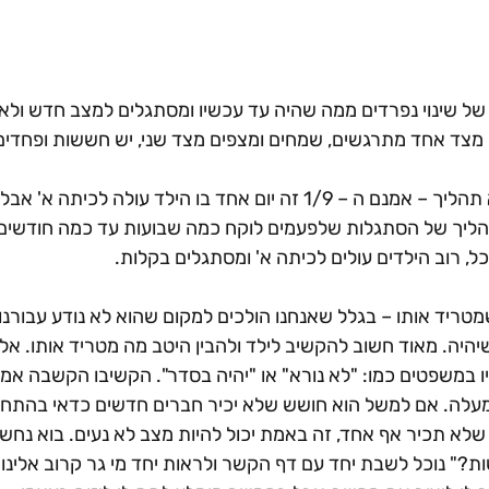
ל שינוי נפרדים ממה שהיה עד עכשיו ומסתגלים למצב חדש ולא 
 מצד אחד מתרגשים, שמחים ומצפים מצד שני, יש חששות ופחדים
1. המעבר לכיתה א' הוא תהליך – אמנם ה – 1/9 זה יום אחד בו הילד עולה לכ
תהליך של הסתגלות שלפעמים לוקח כמה שבועות עד כמה חודשים
 רוב הילדים עולים לכיתה א' ומסתגלים בקלות.
מטריד אותו – בגלל שאנחנו הולכים למקום שהוא לא נודע עבורנו 
היה. מאוד חשוב להקשיב לילד ולהבין היטב מה מטריד אותו. אל 
במשפטים כמו: "לא נורא" או "יהיה בסדר". הקשיבו הקשבה אמית
לה. אם למשל הוא חושש שלא יכיר חברים חדשים כדאי בהתחלה 
א תכיר אף אחד, זה באמת יכול להיות מצב לא נעים. בוא נחשוב
" נוכל לשבת יחד עם דף הקשר ולראות יחד מי גר קרוב אלינו ול