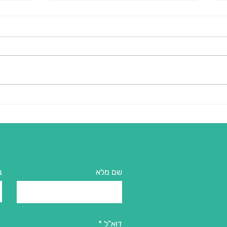
איך לבנות ביטחון עצמי אצל
מאבקי
ילדים: המדריך להורים (2026)
ילדים
(מודל
שם מלא
נ
דוא"ל