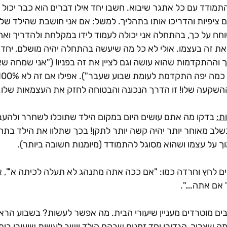
מודד עם כל אתגר שיבוא. חשבו יחד אילו דברים הוא כבר יכול ו
 ציפיות והדריכו אותו בתהליך. למשל: אם אני חושבת שהילד שלי
חח על כך, בהתחלה אני יכולה לעמוד לידו במקלחת ולהדריך ואחר
את זה בעצמו. אולי לא כל מה שיעשה בהתחלה יהיה מושלם, יחד 
וההתקדמות שהוא עושה וגם לציין את זה בפניו! ("אני שמחה ש
שקעה שלו! זו הדרך הנכונה והבטוחה לחזק את העצמאות שלו. 
ת:
 בדקו מה אתם עושים היום במקום הילד שתוכלו לשחרר ולהעבי
ב מאוחר יותר יהיה קשה יותר לתקן! בכך שתלוו את הילד בתהל
ך על עצמו ושהוא מסוגל להתמודד (מיומנות חשובה ביותר).
ם לחץ וחרדה כמו: "אם ככה אתה מתנהג לא תעלה לכיתה א'", א
 אם אתה….".
ם רבים מוטרדים מעניין שיעורי הבית. מה אפשר לעשות? בשבוע הר
מה שצריך, הגדירו יחד זמנים שבהם הילד יישב לעשות שיעורי בית 