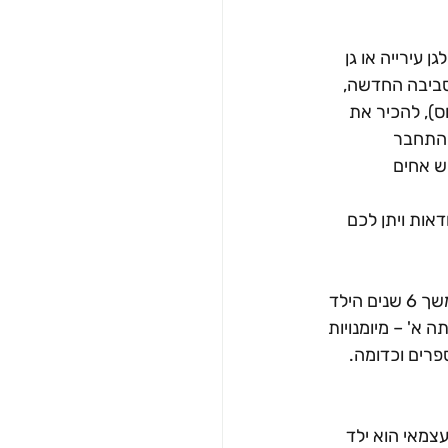
 עירייה או גן 
סביבה החדשה, 
), להכיר את 
להתחבר 
ש אחים 
אות ויתן לכם 
4. הנטייה הטבעית של כל ילד היא ללמוד – מיום היוולדו, תינוק רוצה לצמוח ולהתפתח. במשך 6 שנים הילד 
 א' – מיומנויות 
פרים וכדומה. 
עצמאי הוא ילד 