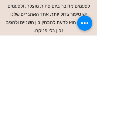
לפעמים מדובר ביום פחות מוצלח, ולפעמים
יש סיפור גדול יותר. אחד האתגרים שלנו
כהורים הוא לדעת להבחין בין השניים ולהגיב
נכון בלי פניקה.
רגע לפני שאתם קונים...
אני רוצה שתדעו משהו.
אין מדריך בעולם שיהפוך כל ילד למלך
הכיתה.
וגם לא לזה אנחנו מכוונים.
ילדים ימשיכו לפעמים להיפגע.
הם יריבו עם חברים.
יחוו אכזבות.
יתמודדו עם קנאה, עלבונות ודחייה.