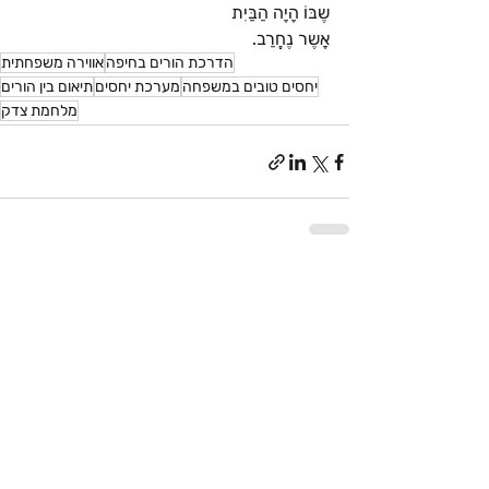
שֶבּוֹ הָיָה הַבַּיִת
אֲשֶר נֶחֱרַב.
הדרכת הורים בחיפה
אווירה משפחתית
יחסים טובים במשפחה
מערכת יחסים
תיאום בין הורים
מלחמת צדק