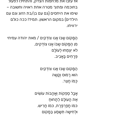
אז עזבו את מלחמות הצדק, והתחילו לפעול 
בחוכמה ומתוך מטרה אחת ראויה וחשובה – 
שימו את היחסים (גם עם בן/בת הזוג וגם עם 
הילדים) במקום הראשון. תמיד! ככה כולם 
ירוויחו.
הַמָּקוֹם שֶבּוֹ אָנוּ צוֹדְקִים
 / מאת יהודה עמיחי
מִן הַמָּקוֹם שֶבּוֹ אָנוּ צוֹדְקִים,
לֹא יִצְמְחוּ לְעוֹלָם
פְּרָחִים בָּאָבִיב.
הַמָּקוֹם שֶבּוֹ אָנוּ צוֹדְקִים
הוּא רָמוּס וְקָשֶה
כְּמוֹ חָצֵר.
אֲבָל סְפֵקוֹת וְאֲהָבוֹת עוֹשִׂים
אֶת הָעוֹלָם לְתָחוּחַ
כּמוֹ חֲפַרְפֶּרֶת, כּמוֹ חָרִיש.
וּלְחִישָה תִּשָּמַע בַּמָקוֹם