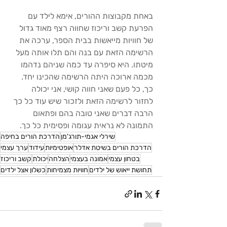
באחת מקבוצות ההורים, אימא לילד עם 
הפרעת קשב וריכוז שחווה רצף מאוד גדול 
של חוויות מייאשות בבית הספר, ערכה את 
הרשימה הזאת עם בנה והם תלו אותה מעל 
מיטתו. היא סיפרה עד כמה שניהם נדהמו 
מכמה ארוכה היתה הרשימה שהכינו יחד.  
כך, כל פעם שאני חווה קושי, אני יכולה 
לחזור לרשימה הזאת ולזכור שיש עוד כל כך 
הרבה דברים שאני טובה בהם ופתאום 
התמונה לא נראית עגומה ופסימית כל כך.
שירלי אגמי-תורג'מן
הדרכת הורים בחיפה
הדרכת הורים בשיטת אדלר
אופטימיות
עידוד
ערך עצמי
בטחון עצמי
אמונה בעצמי
הצלחה
יכולת
קשב וריכוז
תחושת ייאוש של ילדים
חוויות מצמיחות
כשלון אצל ילדים