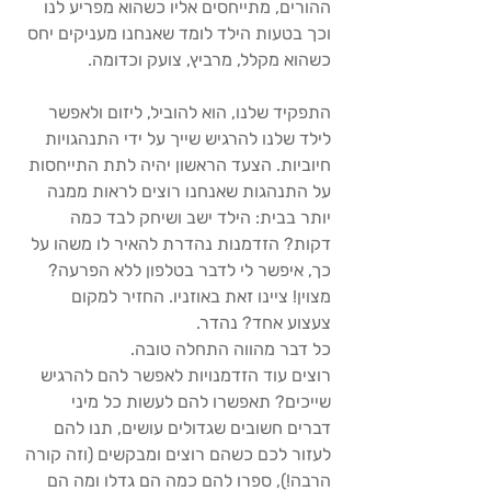
ההורים, מתייחסים אליו כשהוא מפריע לנו 
וכך בטעות הילד לומד שאנחנו מעניקים יחס 
כשהוא מקלל, מרביץ, צועק וכדומה. 
התפקיד שלנו, הוא להוביל, ליזום ולאפשר 
לילד שלנו להרגיש שייך על ידי התנהגויות 
חיוביות. הצעד הראשון יהיה לתת התייחסות 
על התנהגות שאנחנו רוצים לראות ממנה 
יותר בבית: הילד ישב ושיחק לבד כמה 
דקות? הזדמנות נהדרת להאיר לו משהו על 
כך, איפשר לי לדבר בטלפון ללא הפרעה? 
מצוין! ציינו זאת באוזניו. החזיר למקום 
צעצוע אחד? נהדר.
כל דבר מהווה התחלה טובה.
רוצים עוד הזדמנויות לאפשר להם להרגיש 
שייכים? תאפשרו להם לעשות כל מיני 
דברים חשובים שגדולים עושים, תנו להם 
לעזור לכם כשהם רוצים ומבקשים (וזה קורה 
הרבה!), ספרו להם כמה הם גדלו ומה הם 