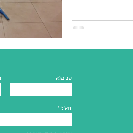
שם מלא
נ
דוא"ל