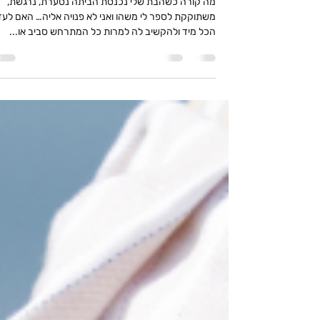
תרגיל בהקשבה - צעד נוסף בדרך
יחסים קרובים
מה קורה כשהבת שלי נכנסת הביתה נסערת, נרגשת,
משתוקקת לספר לי משהו ואני לא פנויה אליה… האם לעז
הכל מיד ולהקשיב לה למרות כל המתרחש סביב או...