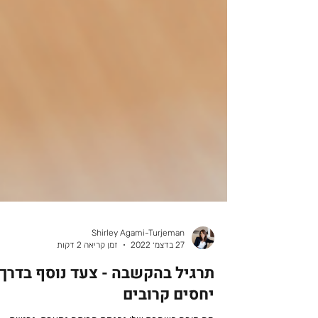
Shirley Agami-Turjeman
27 בדצמ׳ 2022
זמן קריאה 2 דקות